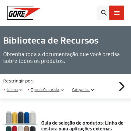
Gore
Biblioteca de Recursos
Obtenha toda a documentação que você precisa
sobre todos os produtos.
Restringir por:
•
Idioma
•
Tipo de Conteúdo
Categorias
Guia de seleção de produtos: Linha de
costura para aplicações externas