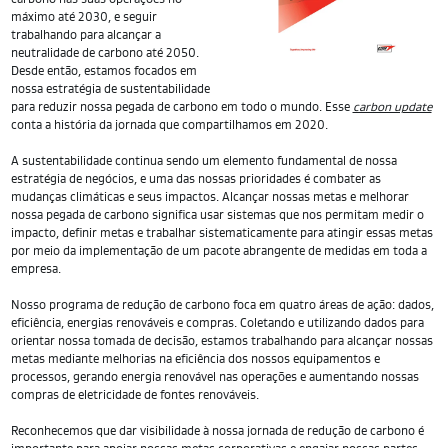
máximo até 2030, e seguir
trabalhando para alcançar a
neutralidade de carbono até 2050.
Desde então, estamos focados em
nossa estratégia de sustentabilidade
para reduzir nossa pegada de carbono em todo o mundo. Esse
carbon update
conta a história da jornada que compartilhamos em 2020.
A sustentabilidade continua sendo um elemento fundamental de nossa
estratégia de negócios, e uma das nossas prioridades é combater as
mudanças climáticas e seus impactos. Alcançar nossas metas e melhorar
nossa pegada de carbono significa usar sistemas que nos permitam medir o
impacto, definir metas e trabalhar sistematicamente para atingir essas metas
por meio da implementação de um pacote abrangente de medidas em toda a
empresa.
Nosso programa de redução de carbono foca em quatro áreas de ação: dados,
eficiência, energias renováveis e compras. Coletando e utilizando dados para
orientar nossa tomada de decisão, estamos trabalhando para alcançar nossas
metas mediante melhorias na eficiência dos nossos equipamentos e
processos, gerando energia renovável nas operações e aumentando nossas
compras de eletricidade de fontes renováveis.
Reconhecemos que dar visibilidade à nossa jornada de redução de carbono é