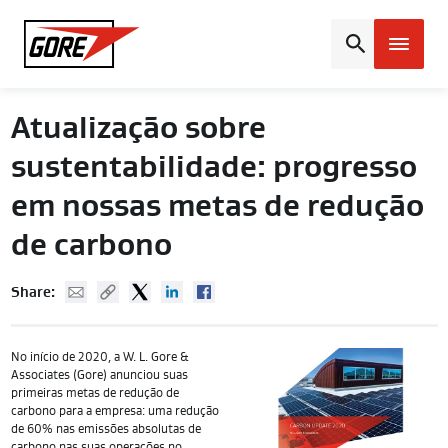
Gore
Atualização sobre
sustentabilidade: progresso
em nossas metas de redução
de carbono
Mail
Copy URL
Twitter
Linked In
Facebook
Share:
No início de 2020, a W. L. Gore &
Associates (Gore) anunciou suas
primeiras metas de redução de
carbono para a empresa: uma redução
de 60% nas emissões absolutas de
carbono nas suas operações no