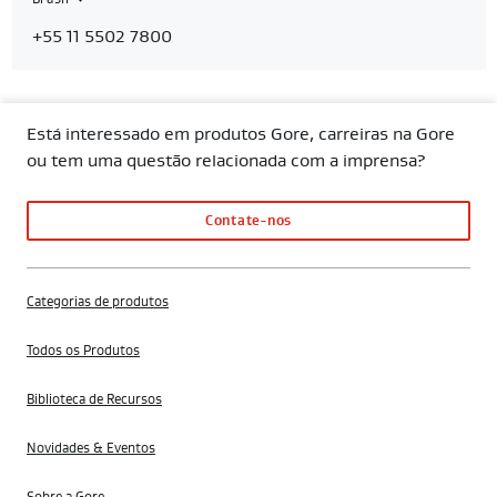
Contact
Brasil
+55 11 5502 7800
Region
Está interessado em produtos Gore, carreiras na Gore
ou tem uma questão relacionada com a imprensa?
Contate-nos
Categorias de produtos
Todos os Produtos
Biblioteca de Recursos
Novidades & Eventos
Sobre a Gore