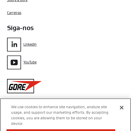
Carreiras
Siga-nos
LinkedIn
YouTube
Gore
We use cookies to enhance site navigation, analyze site
usage, and support our marketing efforts. By accepting
Aviso de Privacidade
cookies, you are allowing them to be stored on your
device.
Configurações de Cookies