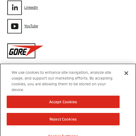
LinkedIn
YouTube
Gore
We use cookies to enhance site navigation, analyze site
usage, and support our marketing efforts. By accepting
Aviso de Privacidade
cookies, you are allowing them to be stored on your
device.
Configurações de Cookies
Accept Cookies
Termos de Uso
Reject Cookies
Modern Slavery Act Transparency Statement