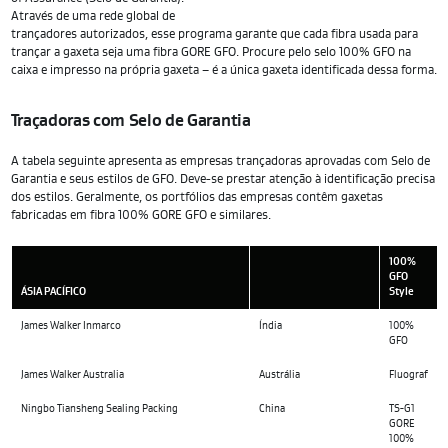
Através de uma rede global de
trançadores autorizados, esse programa garante que cada fibra usada para
trançar a gaxeta seja uma fibra GORE GFO. Procure pelo selo 100% GFO na
caixa e impresso na própria gaxeta – é a única gaxeta identificada dessa forma.
Traçadoras com Selo de Garantia
A tabela seguinte apresenta as empresas trançadoras aprovadas com Selo de
Garantia e seus estilos de GFO. Deve-se prestar atenção à identificação precisa
dos estilos. Geralmente, os portfólios das empresas contêm gaxetas
fabricadas em fibra 100% GORE GFO e similares.
100%
GFO
ÁSIA PACÍFICO
Style
James Walker Inmarco
Índia
100%
GFO
James Walker Australia
Austrália
Fluograf
Ningbo Tiansheng Sealing Packing
China
TS-G1
GORE
100%