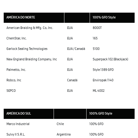
AMÉRICA DO NORTE
100% GFO Style
American Braiding & Mfg. Co, Inc.
EUA
8000T
ChemStar, Inc.
EUA
165
Garlock Sealing Technologies
EUA / Canadá
5100
New England Braiding Company, Inc
EUA
Superpack 102 (Blackjack)
Palmetto, Inc.
EUA
Style 1389 GFO
Robco, Inc
Canadá
Enviropak 1140
SEPCO
EUA
ML 4002
AMÉRICA DO SUL
100% GFO Style
Marco Industrial
Chile
100% GFO
Sulvy II S.R.L.
Argentina
100% GFO