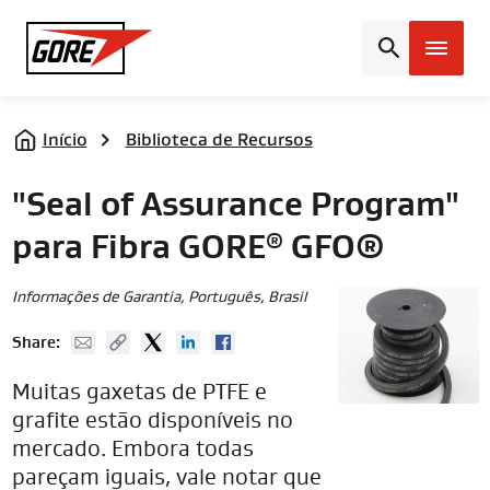
Gore
Início
Biblioteca de Recursos
"Seal of Assurance Program"
para Fibra GORE
GFO®
®
Informações de Garantia
, Português, Brasil
Mail
Copy URL
Twitter
Linked In
Facebook
Share:
Muitas gaxetas de PTFE e
grafite estão disponíveis no
mercado. Embora todas
pareçam iguais, vale notar que