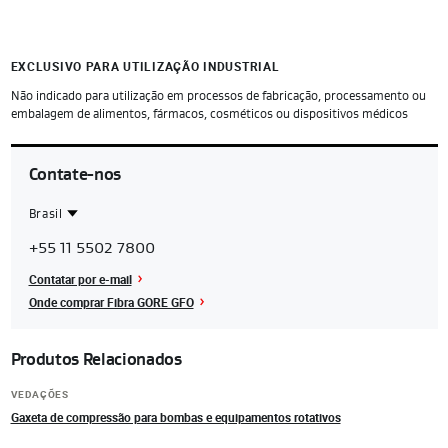
EXCLUSIVO PARA UTILIZAÇÃO INDUSTRIAL
Não indicado para utilização em processos de fabricação, processamento ou
embalagem de alimentos, fármacos, cosméticos ou dispositivos médicos
Contate-nos
Brasil
Contact
Brasil
+55 11 5502 7800
Region
Contatar por e-mail
Onde comprar Fibra GORE GFO
Produtos Relacionados
VEDAÇÕES
Gaxeta de compressão para bombas e equipamentos rotativos