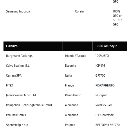
GFO
Samsung Industry
Coreia
100%
GFO or
SS-312
GFO
EUROPA
100% GFO Style
Burgmann Packings
Irlanda / Turquia
100% GFO
Calvo Sealing, S.L.
Espanha
ICP 916
Carrara SPA
Itália
GF7700
FITEX
França
FIGRAPHE GFO
James Walker & Co. Ltd.
Reino Unido
Fluograf
Kempchen Dichtungtechnik GmbH
Alemanha
RivaFlex K40
ProPack GmbH
Alemanha
P 1 "Universal"
Spetech Sp.z o.o.
Polônia
SPETOPAK SGF770